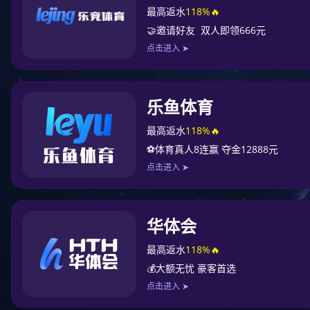
您当前位置：
>
>
>
辉达娱乐
技术与保障
专业化的施工服务