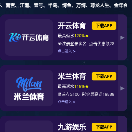
服务咨询热线：
137 0537 6661
辉达娱乐
联系辉达娱乐