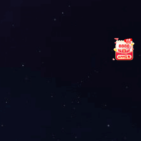
术与保障
辉达娱乐
联系辉达