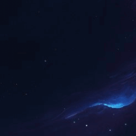
沃特宁321
沃特宁3