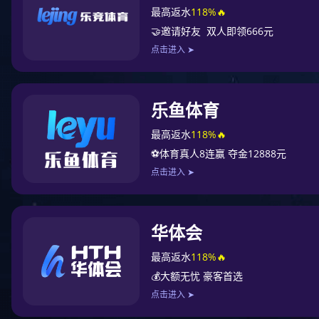
您当前位置：
>
>
>
辉达娱乐
矿山化学产品
堵水产品