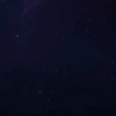
冷链保温产品
矿山化学产品
技
册-官方指定注册登录平台
册-官方指定注册登录平台
市兖州化学助剂产业园(安阳路)
cal Industial Park (Anyang Road), Jining City.Shandong Province.China
 2666 传真(Fax):0537-375 2888
址(Website):pinjinggou.com
指定注册登录平台 主要生产及销售
矿用加固材料
和
矿用高分子材料
,并提供货源,
和国广告法》，尽力规范用语。如页面不慎出现不符合规定的表述，敬请联系我们，
本站部分素材来自网络，如有侵权，请联系删除。