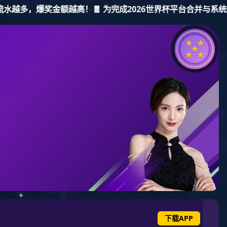
达娱乐-辉达注册-官方指
注册登录平台
乐-辉达注册-官方指定注册登录平台
冷链保温产品
矿山化学产品
技术与保障