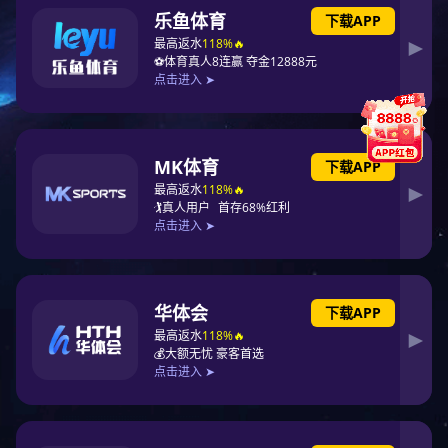
网站辉达娱乐
走进辉达娱乐
冷
娱乐
辉达娱乐-辉达注册-官方指定
辉达娱乐-辉达注册-官方指定
地址:山东省济宁市兖州化学助
Add :Yanzhou Chemical Industia
电话(Tel):0537-375 2666 传真(F
邮编(P.c): 272100 网址(Website)
备案号：Copyright © 辉达娱乐-辉达注册-官方指定注册登录