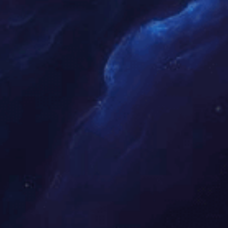
优点。
50。可以根据不同场合需要分别采用黄土灌浆站或专用泡沫发生装置进
人防护装备，如护目镜、手套和工作服。如果产品接触皮肤，请
两种规格。
在阴凉、干燥的库房内，防火、防晒、防潮，存放的环境温度为5-