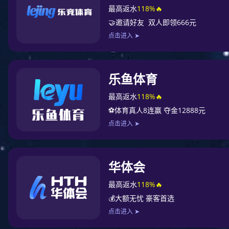
您当前位置：
>
>
>
辉达娱乐
矿山化学产品
低温防灭火产品