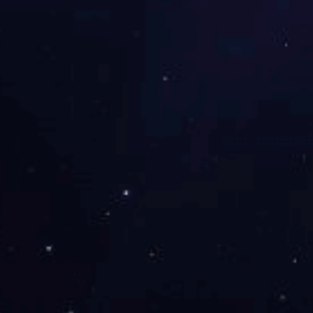
下一篇：已经是最后一条了
相关产品
网站辉达娱乐
走进辉达娱乐
娱乐
辉达娱乐-辉达注
辉达娱乐-辉达注
地址:山东省济宁
Add :Yanzhou Chemi
电话(Tel):0537-375
邮编(P.c): 272100 网