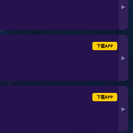
美菲尔342--高效阻化剂