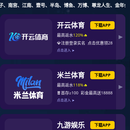
服务咨询热线：
137 0537 6661
辉达娱乐
联系辉达娱乐