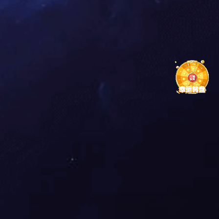
行低倍、中倍、高倍数进行喷泡施工。
用肥皂和水洗涤；如产品接触眼睛，应立即在洗眼杯中
35℃；产品在密封储存状态保质期为12个月。